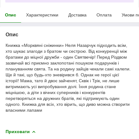
Опис
Характеристики
Доставка
Оплата
Умови п
Опис
Книжка «Морквяні сніжинки» Неля Назарчук підходить всім,
хто шукає злагоди з братом чи сестрою. Від конкуренції між
братами до міцної дружби - один Святвечір! Перед Різдвом
зазвичай всі приємно заклопотані пошуком подарунків і
плануванням свята. Та на родину зайців чекали самі халепи.
Ще й такі, що будь-хто зневірився б. Однак не герої цієї
історії! Мама, тато й двоє зайченят, Сквік і Трік, не лише
витримають усі випробування долі. Їхня родина стане
міцнішою, а діти з вічних суперників і конкурентів
перетворяться на дружних братів, які підтримують один
одного. Книжка для всіх, хто вірить, що диво можна створити
власними лапами
Приховати