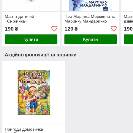
Магніт дитячий
Про Мар’яна Морквяна та
Магн
«Сніжинка»
Маринку Мандаринко
дзві
190
120
190
₴
₴
Купити
Купити
Акційні пропозиції та новинки
Пригоди домовичка