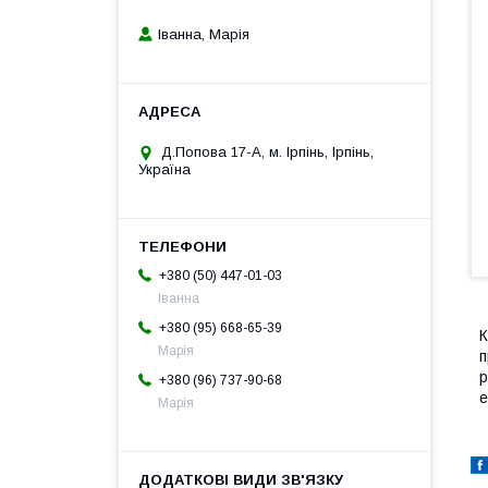
Іванна, Марія
Д.Попова 17-А, м. Ірпінь, Ірпінь,
Україна
+380 (50) 447-01-03
Іванна
+380 (95) 668-65-39
К
Марія
п
р
+380 (96) 737-90-68
е
Марія