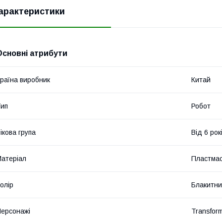
арактеристики
Основні атрибути
раїна виробник
Китай
ип
Робот
ікова група
Від 6 рок
атеріал
Пластма
олір
Блакитн
ерсонажі
Transfor