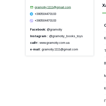
Х
gramotiy.1111@gmail.com
+380504470103
+380504470103
Facebook
@gramotiy
Instagram
@gramotiy_books_toys
К
сайт
www.gramotiy.com.ua
e-mail
gramotiy.1111@gmail.com
Т
В
М
К
П