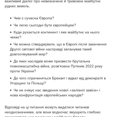
важливий діалог про невизначене й тривожне майбутнє
рідних земель.
Чим є сучасна Європа?
Чи легко сьогодні бути європейцем?
Куди рухається континент і яке майбутнє на нього
чекає?
Чи можна стверджувати, що в Європі після закінчення
Другої світової війни насправді запанував такий
довгоочікуваний мир?
До яких наслідків може призвести брутальна
повномасштабна війна, розв’язана Путіним 2022 року
проти України?
До чого спричиняться Брекзит і відкат від демократії в
Угорщині та Польщі?
Чи не очікує нас зведення нової «залізної завіси» і
нова конфронтація європейських народів?
Відповіді на ці питання можуть видатися читачеві
неоднозначними, але вони водночас змушують глибоко
замислитися над сучасним і майбутнім Європи.