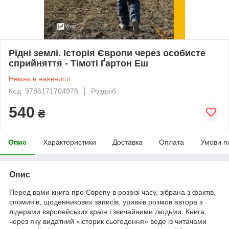
Рідні землі. Історія Європи через особисте
сприйняття - Тімоті Ґартон Еш
Немає в наявності
Код: 9786171704978
Роздріб
540
₴
Опис
Характеристики
Доставка
Оплата
Умови п
Опис
Перед вами книга про Європу в розрізі часу, зібрана з фактів,
споминів, щоденникових записів, уривків розмов автора з
лідерами європейських країн і звичайними людьми. Книга,
через яку видатний «історик сьогодення» веде із читачами