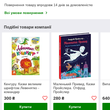
Повернення товару впродовж 14 днів за домовленістю
Всі умови повернення
Подібні товари компанії
Кенгуру. Казки великим
Маленький Привид. Казки
Випа
шрифтом.Левенятко -
Пройслера. Отфрід
командир
Пройслер
300
280
640
₴
₴
Купити
Купити