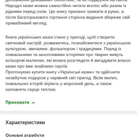
Народні казки можна самостійно читати вголос або разом із
рідними перед сном. Цю книгу приємно тримати в руках, а
після багаторазового гортання сторінок видання збереже свій
привабливий вигляд.
Книга українських казок стане у пригоді, щоб створити
святковий настрій, розважитись, познайомитися з українською
культурою, звичаями, фольклором і традиціями. Поряд із
повчальними та захопливими історіями про тварин живуть
кольорові малюнки, які можна розглядати й вигадувати власні
казки про вже знайомих героїв.
Пропонуємо купити книгу «Українські казки» та здійснити
незабутню подорож у чарівний світ пригод. Вісім милих,
повчальних історій зігріють у морозний день, а також
наповнять серце теплом.
Приховати
Характеристики
Основні атрибути