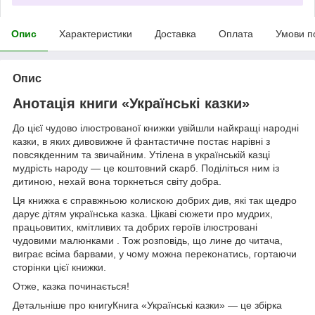
Опис
Характеристики
Доставка
Оплата
Умови п
Опис
Анотація книги «Українські казки»
До цієї чудово ілюстрованої книжки увійшли найкращі народні
казки, в яких дивовижне й фантастичне постає нарівні з
повсякденним та звичайним. Утілена в українській казці
мудрість народу — це коштовний скарб. Поділіться ним із
дитиною, нехай вона торкнеться світу добра.
Ця книжка є справжньою колискою добрих див, які так щедро
дарує дітям українська казка. Цікаві сюжети про мудрих,
працьовитих, кмітливих та добрих героїв ілюстровані
чудовими малюнками . Тож розповідь, що лине до читача,
виграє всіма барвами, у чому можна переконатись, гортаючи
сторінки цієї книжки.
Отже, казка починається!
Детальніше про книгуКнига «Українські казки» — це збірка