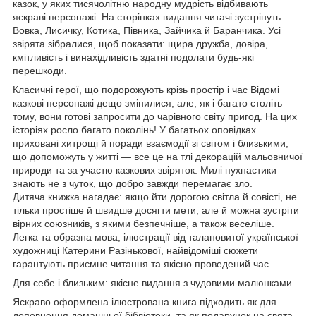
казок, у яких тисячолітню народну мудрість відбивають
яскраві персонажі. На сторінках видання читачі зустрінуть
Вовка, Лисичку, Котика, Півника, Зайчика й Баранчика. Усі
звірята зібралися, щоб показати: щира дружба, довіра,
кмітливість і винахідливість здатні подолати будь-які
перешкоди.
Класичні герої, що подорожують крізь простір і час Відомі
казкові персонажі дещо змінилися, але, як і багато століть
тому, вони готові запросити до чарівного світу пригод. На цих
історіях росло багато поколінь! У багатьох оповідках
приховані хитрощі й поради взаємодії зі світом і близькими,
що допоможуть у житті — все це на тлі декорацій мальовничої
природи та за участю казкових звіряток. Милі пухнастики
знають не з чуток, що добро завжди перемагає зло.
Дитяча книжка нагадає: якщо йти дорогою світла й совісті, не
тільки простіше й швидше досягти мети, але й можна зустріти
вірних союзників, з якими безпечніше, а також веселіше.
Легка та образна мова, ілюстрації від талановитої української
художниці Катерини Разінькової, найвідоміші сюжети
гарантують приємне читання та якісно проведений час.
Для себе і близьким: якісне видання з чудовими малюнками
Яскраво оформлена ілюстрована книга підходить як для
доповнення домашньої бібліотеки, та як подарунок на свята.