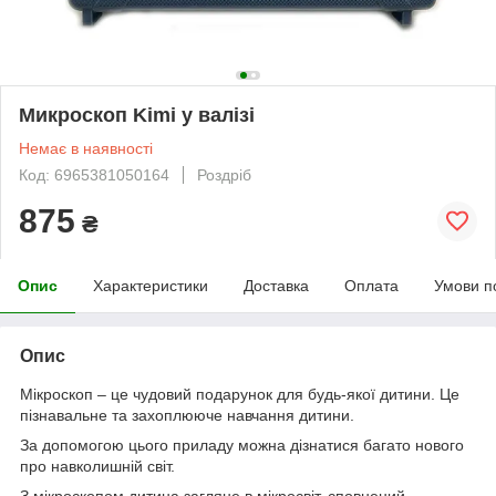
Микроскоп Kimi у валізі
Немає в наявності
Код: 6965381050164
Роздріб
875
₴
Опис
Характеристики
Доставка
Оплата
Умови п
Опис
Мікроскоп – це чудовий подарунок для будь-якої дитини. Це
пізнавальне та захоплююче навчання дитини.
За допомогою цього приладу можна дізнатися багато нового
про навколишній світ.
З мікроскопом дитина загляне в мікросвіт, сповнений