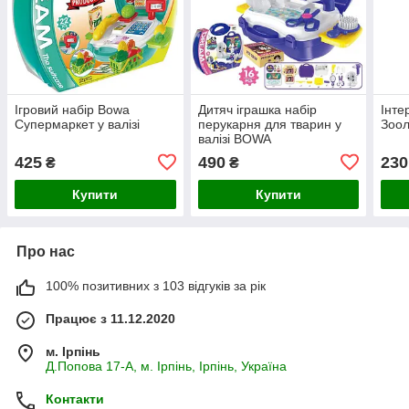
Ігровий набір Bowa
Дитяч іграшка набір
Інте
Супермаркет у валізі
перукарня для тварин у
Зоол
валізі BOWA
425
490
230
₴
₴
Купити
Купити
Про нас
100% позитивних з 103 відгуків за рік
Працює з 11.12.2020
м. Ірпінь
Д.Попова 17-А, м. Ірпінь, Ірпінь, Україна
Контакти