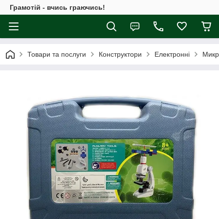
Грамотій - вчись граючись!
Товари та послуги
Конструктори
Електронні
Микро