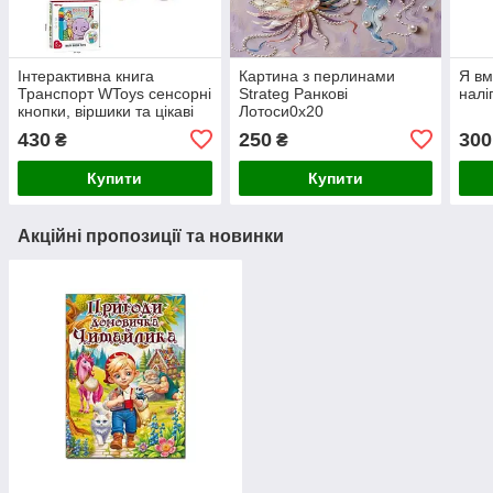
Інтерактивна книга
Картина з перлинами
Я вм
Транспорт WToys сенсорні
Strateg Ранкові
налі
кнопки, віршики та цікаві
Лотоси0х20
факти
430
250
300
₴
₴
Купити
Купити
Акційні пропозиції та новинки