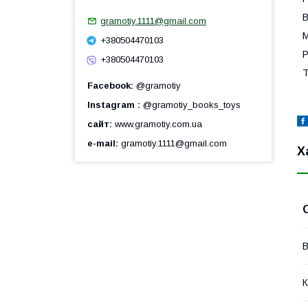
В
gramotiy.1111@gmail.com
М
+380504470103
Р
+380504470103
Т
Facebook
@gramotiy
Instagram
@gramotiy_books_toys
сайт
www.gramotiy.com.ua
e-mail
gramotiy.1111@gmail.com
Х
В
К