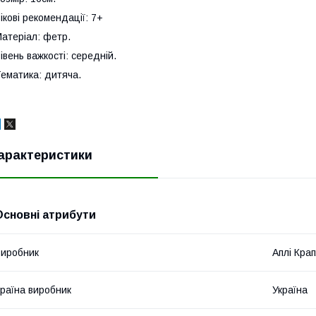
ікові рекомендації: 7+
атеріал: фетр.
івень важкості: середній.
ематика: дитяча.
арактеристики
Основні атрибути
иробник
Аплі Крап
раїна виробник
Україна