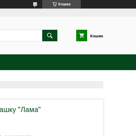
Кошик
Кошик
рашку "Лама"