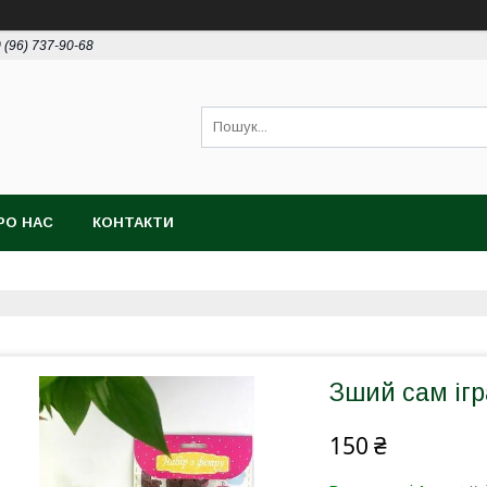
 (96) 737-90-68
РО НАС
КОНТАКТИ
Зший сам іг
150 ₴