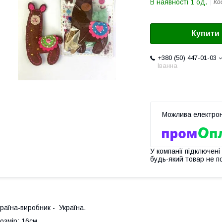
В наявності 1 од.
Ко
Купити
+380 (50) 447-01-03
Іванна
У компанії підключені
будь-який товар не п
раїна-виробник - Україна.
озмір: 16см.