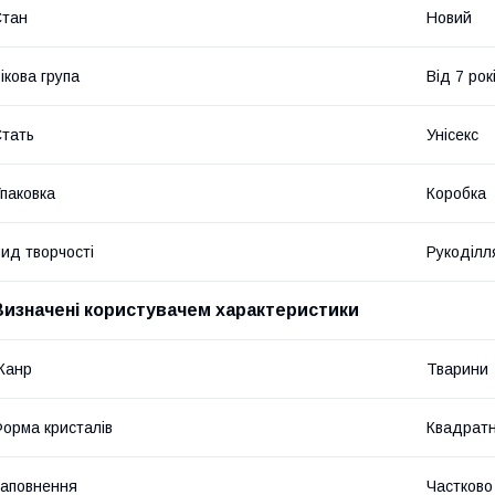
Стан
Новий
ікова група
Від 7 рок
тать
Унісекс
паковка
Коробка
ид творчості
Рукоділл
Визначені користувачем характеристики
Жанр
Тварини
орма кристалів
Квадратн
аповнення
Частково