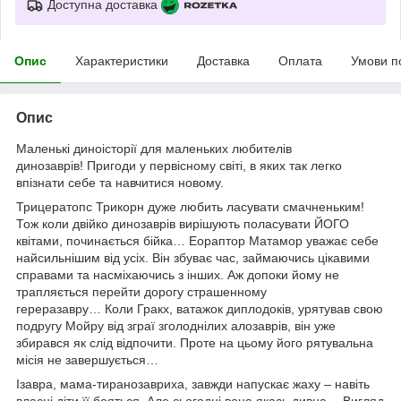
Доступна доставка
Опис
Характеристики
Доставка
Оплата
Умови п
Опис
Маленькі диноісторії для маленьких любителів
динозаврів! Пригоди у первісному світі, в яких так легко
впізнати себе та навчитися новому.
Трицератопс Трикорн дуже любить ласувати смачненьким!
Тож коли двійко динозаврів вирішують поласувати ЙОГО
квітами, починається бійка… Еораптор Матамор уважає себе
найсильнішим від усіх. Він збуває час, займаючись цікавими
справами та насміхаючись з інших. Аж допоки йому не
трапляється перейти дорогу страшенному
гереразавру… Коли Гракх, ватажок диплодоків, урятував свою
подругу Мойру від зграї зголоднілих алозаврів, він уже
збирався як слід відпочити. Проте на цьому його рятувальна
місія не завершується…
Ізавра, мама-тиранозавриха, завжди напускає жаху – навіть
власні діти її бояться. Але сьогодні вона якась дивна… Вигляд