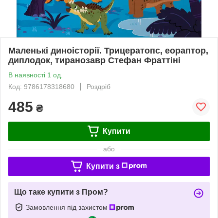
Маленькі диноісторії. Трицератопс, еораптор,
диплодок, тиранозавр Стефан Фраттіні
В наявності 1 од.
Код: 9786178318680
Роздріб
485
₴
Купити
або
Купити з
Що таке купити з Пром?
Замовлення під захистом