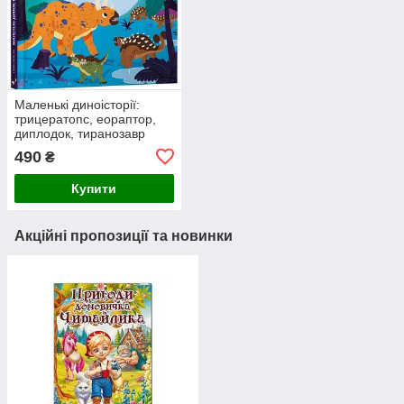
Маленькі диноісторії:
трицератопс, еораптор,
диплодок, тиранозавр
490
₴
Купити
Акційні пропозиції та новинки