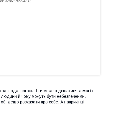
од:
9786170994615
ля, вода, вогонь. І ти можеш дізнатися деякі їх
ті людини й чому можуть бути небезпечними.
 тобі дещо розказати про себе. А наприкінці