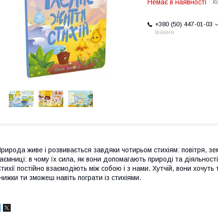
Немає в наявності
К
+380 (50) 447-01-03
Іванна
рирода живе і розвивається завдяки чотирьом стихіям: повітря, зем
аємниці: в чому їх сила, як вони допомагають природі та діяльнос
тихії постійно взаємодіють між собою і з нами. Хутчій, вони хочуть
нижки ти зможеш навіть пограти із стихіями.