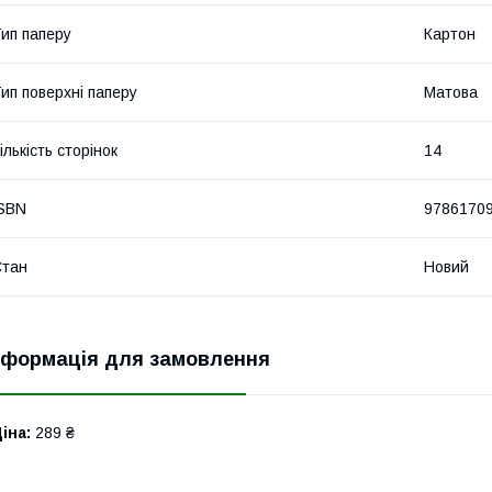
ип паперу
Картон
ип поверхні паперу
Матова
ількість сторінок
14
SBN
9786170
Стан
Новий
нформація для замовлення
іна:
289 ₴