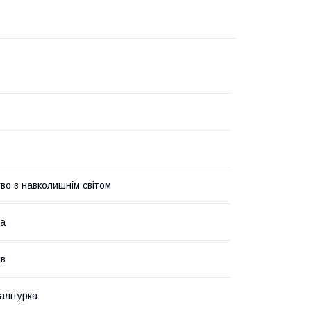
во з навколишнім світом
ка
ів
алітурка