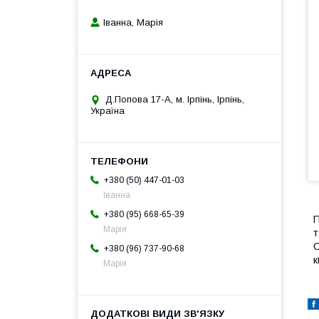
Іванна, Марія
Д.Попова 17-А, м. Ірпінь, Ірпінь,
Україна
+380 (50) 447-01-03
Іванна
+380 (95) 668-65-39
П
Марія
т
С
+380 (96) 737-90-68
к
Марія