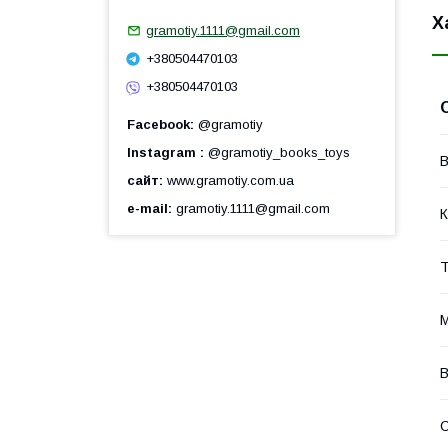
Х
gramotiy.1111@gmail.com
+380504470103
+380504470103
Facebook
@gramotiy
Instagram
@gramotiy_books_toys
В
сайт
www.gramotiy.com.ua
e-mail
gramotiy.1111@gmail.com
К
Т
М
В