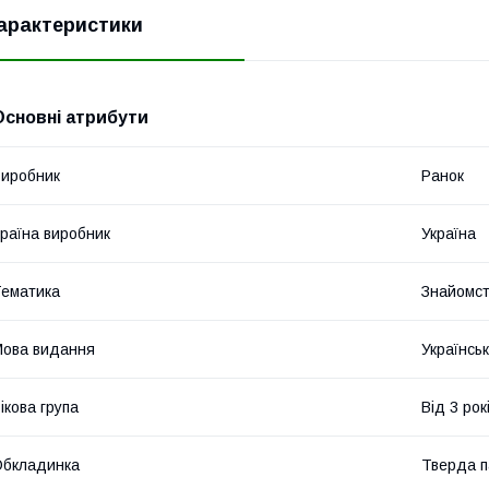
арактеристики
Основні атрибути
иробник
Ранок
раїна виробник
Україна
ематика
Знайомст
ова видання
Українсь
ікова група
Від 3 рок
Обкладинка
Тверда п