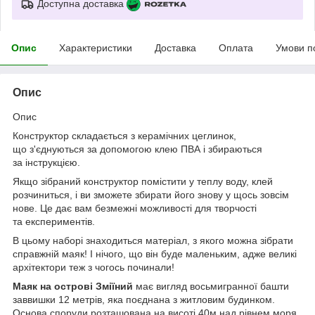
Доступна доставка
Опис
Характеристики
Доставка
Оплата
Умови п
Опис
Опис
Конструктор складається з керамічних цеглинок,
що з'єднуються за допомогою клею ПВА і збираються
за інструкцією.
Якщо зібраний конструктор помістити у теплу воду, клей
розчиниться, і ви зможете збирати його знову у щось зовсім
нове. Це дає вам безмежні можливості для творчості
та експериментів.
В цьому наборі знаходиться матеріал, з якого можна зібрати
справжній маяк! І нічого, що він буде маленьким, адже великі
архітектори теж з чогось починали!
Маяк
на острові Зміїний
має вигляд восьмигранної башти
заввишки 12 метрів, яка поєднана з житловим будинком.
Основа споруди розташована на висоті 40м над рівнем моря.