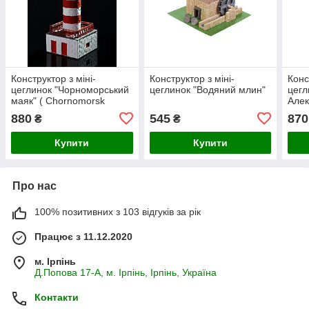
Конструктор з міні-
Конструктор з міні-
Конс
цеглинок "Чорноморський
цеглинок "Водяний млин"
цегл
маяк" ( Chornomorsk
Алек
Lighthouse)
880
545
870
₴
₴
Купити
Купити
Про нас
100% позитивних з 103 відгуків за рік
Працює з 11.12.2020
м. Ірпінь
Д.Попова 17-А, м. Ірпінь, Ірпінь, Україна
Контакти