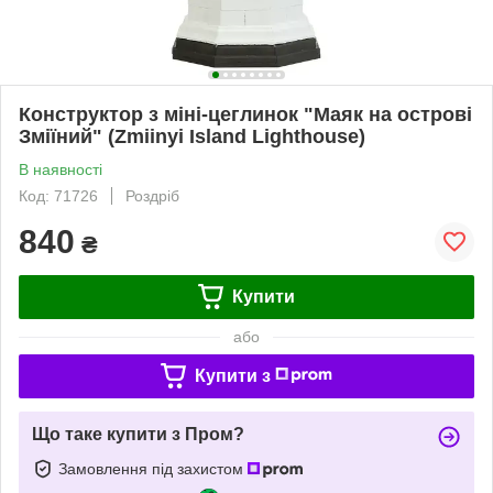
Конструктор з міні-цеглинок "Маяк на острові
Зміїний" (Zmiinyi Island Lighthouse)
В наявності
Код: 71726
Роздріб
840
₴
Купити
або
Купити з
Що таке купити з Пром?
Замовлення під захистом