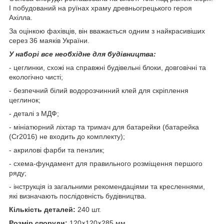
І побудований на руїнах храму древньогрецького героя
Ахілла.
За оцінкою фахівців, він вважається одним з найкрасивіших
серез 36 маяків України.
У наборі все необхідне для будівництва:
- цеглинки, схожі на справжні будівельні блоки, довговічні та
екологічно чисті;
- безпечний білий водорозчинний клей для скріплення
цеглинок;
- деталі з МДФ;
- мініатюрний ліхтар та тримач для батарейки (батарейка
(Cr2016) не входить до комплекту);
- акрилові фарби та пензлик;
- схема-фундамент для правильного розміщення першого
ряду;
- інструкція із загальними рекомендаціями та кресленнями,
які визначають послідовність будівництва.
Кількість деталей:
240 шт.
Розмір споруди:
120×120×285 мм.