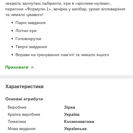
чекають заплутані лабіринти, ігри в «кролики-нулики»,
перегони «Формули-1», вечірка у капібар, уроки зіллєваріння
та чимало цікавого!
Парні завдання
Логічні ігри
Головокрутки
Творчі завдання
Вправи на тренування пам’яті та чимало іншого
Приховати
Характеристики
Основні атрибути
Виробник
Зірка
Країна виробник
Україна
Тематика
Космонавтика
Мова видання
Українська