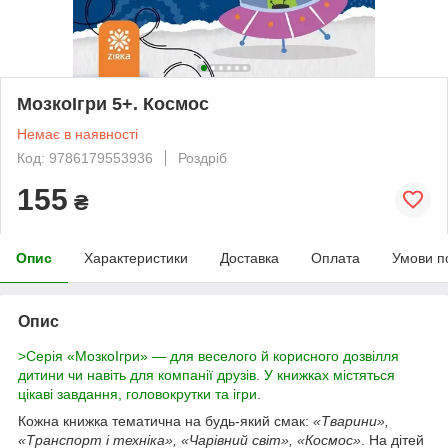
МозкоІгри 5+. Космос
Немає в наявності
Код: 9786179553936
Роздріб
155
₴
Опис
Характеристики
Доставка
Оплата
Умови п
Опис
>Серія «МозкоІгри» — для веселого й корисного дозвілля
дитини чи навіть для компанії друзів. У книжках містяться
цікаві завдання, головокрутки та ігри.
Кожна книжка тематична на будь-який смак:
«Тварини»,
«Транспорт і техніка», «Чарівний світ», «Космос»
. На дітей