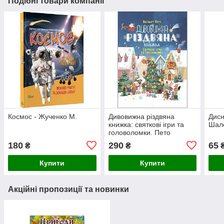
Подібні товари компанії
Космос - Жученко М.
Дивовижна різдвяна
Дисн
книжка: святкові ігри та
Шале
головоломки. Пето
Вайолет.
180
290
65
₴
₴
Купити
Купити
Акційні пропозиції та новинки