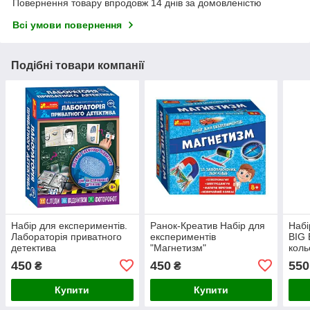
Повернення товару впродовж 14 днів за домовленістю
Всі умови повернення
Подібні товари компанії
Набір для експериментів.
Ранок-Креатив Набір для
Набі
Лабораторія приватного
експериментів
BIG 
детектива
"Магнетизм"
кол
450
450
550
₴
₴
Купити
Купити