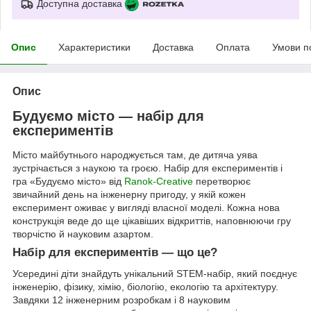
Доступна доставка
Опис
Характеристики
Доставка
Оплата
Умови п
Опис
Будуємо місто — набір для
експериментів
Місто майбутнього народжується там, де дитяча уява
зустрічається з наукою та гроєю. Набір для експериментів і
гра «Будуємо місто» від
Ranok-Creative
перетворює
звичайний день на інженерну пригоду, у якій кожен
експеримент оживає у вигляді власної моделі. Кожна нова
конструкція веде до ще цікавіших відкриттів, наповнюючи гру
творчістю й науковим азартом.
Набір для експериментів — що це?
Усередині діти знайдуть унікальний STEM-набір, який поєднує
інженерію, фізику, хімію, біологію, екологію та архітектуру.
Завдяки 12 інженерним розробкам і 8 науковим