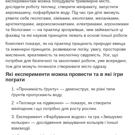
експериментам можна побудувати тривимірне місто,
дослідити роботу теплиці, створити мініракету, запустити
аеромашину, пофарбувати воду. Під час гри діти зможуть
уявити себе геологами, хіміками, екологами, механіками,
архітекторами, аерокосмонавтами, електриками, агрономами
та біологами — на практиці зрозумівши, чим займаються ці
фахівці та які наукові принципи лежать в основі їхньої роботи.
Комплект показує, як на практиці працюють природні явища
та інженерні принципи, розвиваючи логіку, увагу, просторове
мислення, креативність та екологічну свідомість. Усе, що
потрібне для безпечної та захопливої роботи, уже всередині,
тож діти можуть починати створювати місто одразу.
Які експерименти можна провести та в які ігри
пограти
«Проникність ґрунту» — демонструє, як різні типи
ґрунтів пропускають воду.
«Теплиця на підвіконні» — показує, як створити
мініпарник і що потрібно для росту рослин.
Експеримент «Фарбування водою» та гра «Змішуємо
кольори» — дослідження змішування кольорів і їхньої
взаємодії.