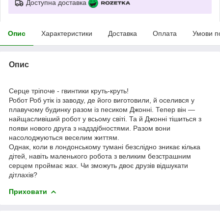
Доступна доставка
Опис
Характеристики
Доставка
Оплата
Умови п
Опис
Серце тріпоче - гвинтики круть-круть!
Робот Роб утік із заводу, де його виготовили, й оселився у
плавучому будинку разом із песиком Джонні. Тепер він —
найщасливіший робот у всьому світі. Та й Джонні тішиться з
появи нового друга з надздібностями. Разом вони
насолоджуються веселим життям.
Однак, коли в лондонському тумані безслідно зникає кілька
дітей, навіть маленького робота з великим безстрашним
серцем проймає жах. Чи зможуть двоє друзів відшукати
дітлахів?
Приховати